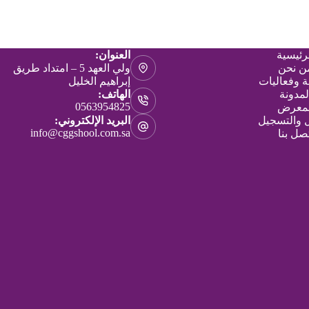
رئيسية
العنوان:
ن نحن
ولي العهد 5 – امتداد طريق
 وفعاليات
إبراهيم الخليل
لمدونة
الهاتف:
0563954825
لمعرض
البريد الإلكتروني:
ل والتسجيل
info@cggshool.com.sa
صل بنا