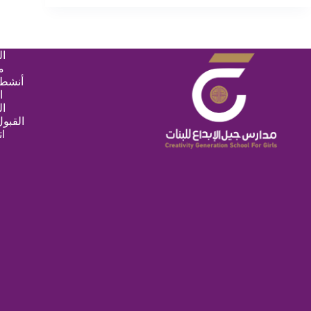
ال
م
أنشطة
ا
ا
القبو
ات