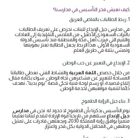
​كيف نعيش فخر التأسيس في مدارسنا؟
​1. ربط الطالبات بالماضي العريق
​في مدارس جيل الإبداع للبنات، نحرص على تعريف الطالبات
بالتراث السعودي الأصيل، من الملابس التقليدية إلى العادات
والقيم التي ميزت أهل مكة والمنطقة منذ تأسيس الدولة
السعودية الأولى. هذا الربط يجعل الطالبة تعتز بهويتها
وتمشي بثقة في طريق العلم.
​2. الإبداع في التعبير عن حب الوطن
​من خلال حصص
اللغة العربية
والنشاط الفني، نعطي طالباتنا
المساحة للتعبير عن مشاعرهن تجاه الوطن. سواء بكتابة مقال،
إلقاء قصيدة، أو رسم لوحة فنية تحكي قصة “يوم بدينا”، نهدف
دائماً لتنمية مواهبهن لخدمة الوطن.
​3. بناء جيل الرؤية الطموح
​يوم التأسيس يذكرنا بأن الطموح لا حدود له. نحن في
مدارس
جيل الإبداع
نستلهم من تاريخنا قوة الإرادة لنقدم لبناتنا تعليماً
متميزاً يوافق رؤية المملكة 2030، ويجعلهن قادرات على تمثيل
وطنهن في المحافل الدولية بكل فخر واعتزاز.