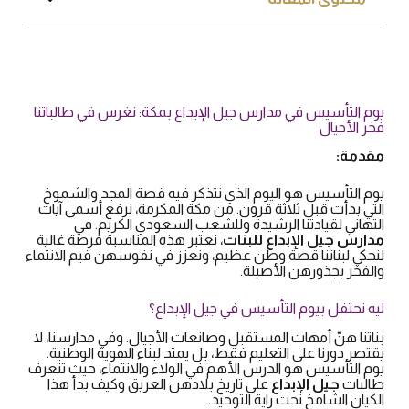
يوم التأسيس في مدارس جيل الإبداع بمكة: نغرس في طالباتنا
فخر الأجيال
مقدمة:
يوم التأسيس هو اليوم الذي نتذكر فيه قصة المجد والشموخ
التي بدأت قبل ثلاثة قرون. من مكة المكرمة، نرفع أسمى آيات
التهاني لقيادتنا الرشيدة وللشعب السعودي الكريم. في
مدارس جيل الإبداع للبنات
، نعتبر هذه المناسبة فرصة غالية
لنحكي لبناتنا قصة وطن عظيم، ونعزز في نفوسهن قيم الانتماء
والفخر بجذورهن الأصيلة.
​ليه نحتفل بيوم التأسيس في جيل الإبداع؟
​بناتنا هنَّ أمهات المستقبل وصانعات الأجيال. وفي مدارسنا، لا
يقتصر دورنا على التعليم فقط، بل يمتد لبناء الهوية الوطنية.
يوم التأسيس هو الدرس الأهم في الولاء والانتماء، حيث تتعرف
طالبات
جيل الإبداع
على تاريخ بلادهن العريق وكيف بدأ هذا
الكيان الشامخ تحت راية التوحيد.