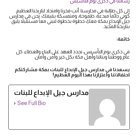
​رسالتنا في ذكرى يوم التأسيس
​إلى كل طالبة في مدارسنا: أنتِ فخرنا وامتداد لتاريخنا العظيم.
كوني دائماً مبدعة، طموحة، ومتمسكة بقيمك. نحن في مدارس
جيل الإبداع بمكة معكِ خطوة بخطوة لنبني معاً مستقبلاً يليق
بتاريخنا المجيد.
خاتمة:
في ذكرى يوم التأسيس، نجدد العهد على البناء والعطاء. كل
عام ووطننا وبناتنا وأهل مكة بكل خير وأمن وأمان.
يسعدنا في مدارس جيل الإبداع للبنات بمكة مشاركتكم
احتفالاتنا واعتزازنا بهذا اليوم العظيم!
مدارس جيل الإبداع للبنات
See Full Bio